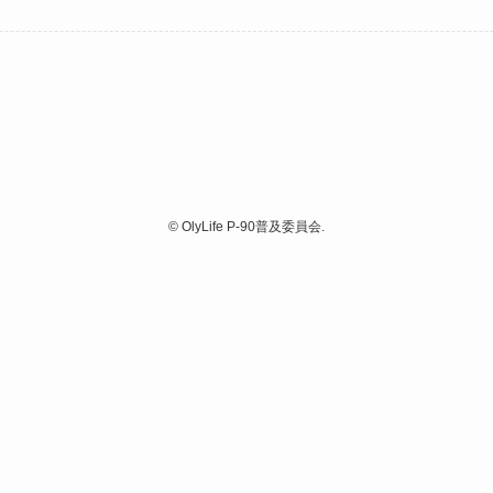
©
OlyLife P-90普及委員会.