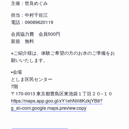
主催：世良めぐみ
担当：中村千佐江
電話：09089620119
会員協力費 会員500円
新規 無料
※ご紹介様は、体験ご希望の方のお水のご準備をお
願いいたします。
▪️会場
としま区民センター
7階
〒170-0013 東京都豊島区東池袋１丁目２０−１０
https://maps.app.goo.gl/xY1ehNiii8KzkjYB8?
g_st=com.google.maps.preview.copy