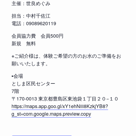
主催：世良めぐみ
担当：中村千佐江
電話：09089620119
会員協力費 会員500円
新規 無料
※ご紹介様は、体験ご希望の方のお水のご準備をお
願いいたします。
▪️会場
としま区民センター
7階
〒170-0013 東京都豊島区東池袋１丁目２０−１０
https://maps.app.goo.gl/xY1ehNiii8KzkjYB8?
g_st=com.google.maps.preview.copy