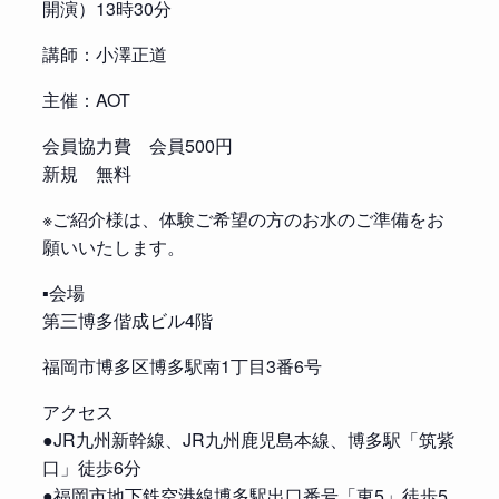
開演）13時30分
講師：小澤正道
主催：AOT
会員協力費 会員500円
新規 無料
※ご紹介様は、体験ご希望の方のお水のご準備をお
願いいたします。
▪️会場
第三博多偕成ビル4階
福岡市博多区博多駅南1丁目3番6号
アクセス
●JR九州新幹線、JR九州鹿児島本線、博多駅「筑紫
口」徒歩6分
●福岡市地下鉄空港線博多駅出口番号「東5」徒歩5