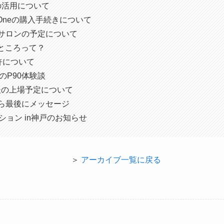
の活用について
G-Oneの購入手続きについて
験サロンの予定について
い”ところって？
特許について
のP90体験談
eの今後の上場予定について
ろから最後にメッセージ
ンベンション in神戸のお知らせ
＞
アーカイブ一覧に戻る